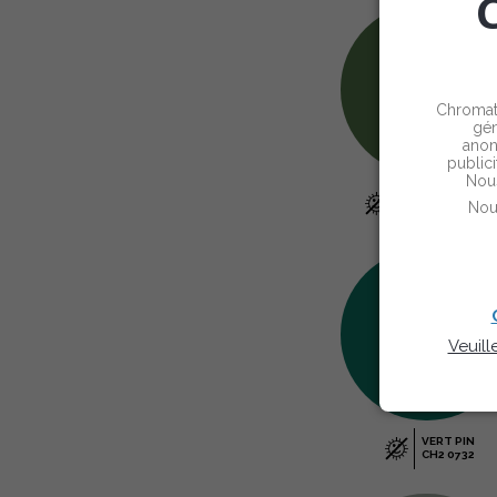
Chromati
gén
anon
publici
Nous
VERT OLIVERAIE
Nou
CH2 0764
Veuill
VERT PIN
CH2 0732