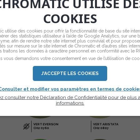
CHROMATIC UTILISE DE
COOKIES
c utilise des cookies pour offrir la fonctionnalité de base du site inter
érer des statistiques utilisateur à l’aide de Google Analytics, sur une 
yme, afin de rendre notre site internet plus convivial et pour propose
tés sur mesure sur le site internet de Chromatic et d’autres sites inter
 traitons les données à caractère personnel en conformité avec le 
VERT GASPESIE
VERT ARMERIE
s vous demandons votre consentement en vue de l’utilisation de cook
CH2 0801
CH2 0735
J’ACCEPTE LES COOKIES
Consulter et modifier vos paramètres en termes de cookie
ez consulter notre Déclaration de Confidentialité pour de plus
informations.
VERT EVERSON
VERT ARISTATA
CH2 0760
CH2 0807