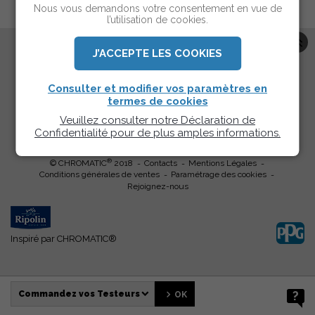
Nous vous demandons votre consentement en vue de
l’utilisation de cookies.
J’ACCEPTE LES COOKIES
Trouvez votre peinture parmi les plus grandes marques de
®
peinture professionnelle partenaires de CHROMATIC
Consulter et modifier vos paramètres en
termes de cookies
Veuillez consulter notre Déclaration de
Confidentialité pour de plus amples informations.
®
© CHROMATIC
2018
Contacts
Mentions Légales
Conditions générales de ventes
Paramétrage des cookies
Rejoignez-nous
Inspiré par CHROMATIC®
?
Commandez vos Testeurs
OK